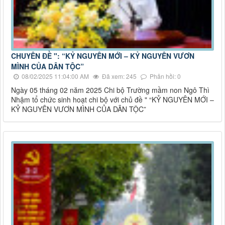
CHUYÊN ĐỀ ": “KỶ NGUYÊN MỚI – KỶ NGUYÊN VƯƠN
MÌNH CỦA DÂN TỘC”
08/02/2025 11:04:00 AM
Đã xem: 245
Phản hồi: 0
Ngày 05 tháng 02 năm 2025 Chi bộ Trường mầm non Ngô Thì
Nhậm tổ chức sinh hoạt chi bộ với chủ đề " “KỶ NGUYÊN MỚI –
KỶ NGUYÊN VƯƠN MÌNH CỦA DÂN TỘC”