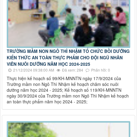
TRƯỜNG MẦM NON NGÔ THÌ NHẬM TỔ CHỨC BỒI DƯỠNG
KIẾN THỨC AN TOÀN THỰC PHẨM CHO ĐỘI NGŨ NHÂN
VIÊN NUÔI DƯỠNG NĂM HỌC 2024-2025
21/12/2024 09:38:00 AM
Đã xem: 284
Phản hồi: 0
Thực hiện kế hoạch số 99/KH-MNNTN ngày 17/9/2024 của
Trường mầm non Ngô Thì Nhậm kế hoạch chăm sóc nuôi
dưỡng năm học 2024 - 2025; Kế hoạch số 119/KH-MNNTN
ngày 30/9/2024 của Trường mầm non Ngô Thì Nhậm kế hoạch
an toàn thực phẩm năm học 2024 - 2025;