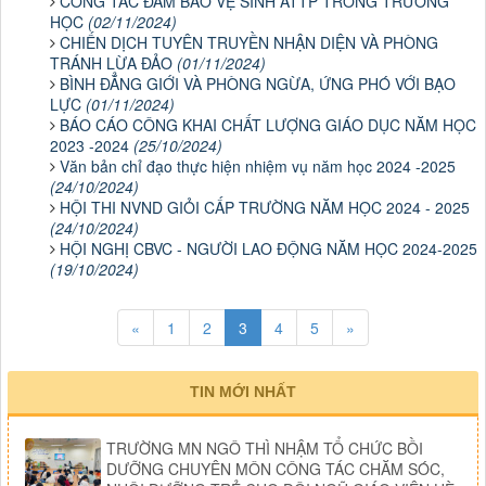
CÔNG TÁC ĐẢM BẢO VỆ SINH ATTP TRONG TRƯỜNG
HỌC
(02/11/2024)
CHIẾN DỊCH TUYÊN TRUYỀN NHẬN DIỆN VÀ PHÒNG
TRÁNH LỪA ĐẢO
(01/11/2024)
BÌNH ĐẲNG GIỚI VÀ PHÒNG NGỪA, ỨNG PHÓ VỚI BẠO
LỰC
(01/11/2024)
BÁO CÁO CÔNG KHAI CHẤT LƯỢNG GIÁO DỤC NĂM HỌC
2023 -2024
(25/10/2024)
Văn bản chỉ đạo thực hiện nhiệm vụ năm học 2024 -2025
(24/10/2024)
HỘI THI NVND GIỎI CẤP TRƯỜNG NĂM HỌC 2024 - 2025
(24/10/2024)
HỘI NGHỊ CBVC - NGƯỜI LAO ĐỘNG NĂM HỌC 2024-2025
(19/10/2024)
«
1
2
3
4
5
»
TIN MỚI NHẤT
TRƯỜNG MN NGÔ THÌ NHẬM TỔ CHỨC BỒI
DƯỠNG CHUYÊN MÔN CÔNG TÁC CHĂM SÓC,