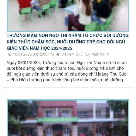
TRƯỜNG MẦM NON NGÔ THÌ NHẬM TỔ CHỨC BỒI DƯỠNG
KIẾN THỨC CHĂM SÓC, NUÔI DƯỠNG TRẺ CHO ĐỘI NGŨ
GIÁO VIÊN NĂM HỌC 2024-2025
10/01/2025 05:12:00 PM
Đã xem: 273
Phản hồi: 0
Ngày 06/01/2025, Trường mầm non Ngô Thì Nhậm đã tổ chức
buổi bồi dưỡng kiến thức chăm sóc, nuôi dưỡng trẻ dành cho
đội ngũ giáo viên dưới sự chủ trì của đồng chí Hoàng Thu Cúc
– Phó Hiệu trưởng phụ trách công tác chăm sóc, nuôi dưỡng.