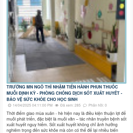
TRƯỜNG MN NGÔ THÌ NHẬM TIẾN HÀNH PHUN THUỐC
MUỖI ĐỊNH KỲ - PHÒNG CHỐNG DỊCH SỐT XUẤT HUYẾT -
BẢO VỆ SỨC KHỎE CHO HỌC SINH
14/04/2025 04:11:00 PM
Đã xem: 285
Phản hồi: 0
Thời điểm giao mùa xuân - hè hiện nay là điều kiện thuận lợi để
muỗi phát triển, đặc biệt là muỗi vằn – tác nhân truyền bệnh sốt
xuất huyết nguy hiểm. Sốt xuất huyết không chỉ ảnh hưởng
nghiêm trọng đến sức khỏe mà còn có thể để lại nhiều biến