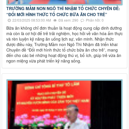
TRƯỜNG MẦM NON NGÔ THÌ NHẬM TỔ CHỨC CHYÊN ĐỀ:
“ĐỔI MỚI HÌNH THỨC TỔ CHỨC BỮA ĂN CHO TRẺ”
22/03/2025 08:53:00 AM
Đã xem: 290
Phản hồi: 0
Bữa ăn không chỉ đơn thuần là hoạt động cung cấp dinh dưỡng
mà còn là cơ hội để trẻ trải nghiệm, học hỏi về văn hóa ẩm thực
và rèn luyện kỹ năng ăn uống lịch sự, văn minh. Nhận thức
được điều này, Trường Mầm non Ngô Thì Nhậm đã triển khai
Chuyên đề “Đổi mới hình thức tổ chức bữa ăn cho trẻ”, mang
đến cho các bé những hoạt động thú vị, bổ ích, giúp trẻ vừa ăn
ngon miệng vừa phát triển kỹ năng sống.