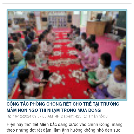
CÔNG TÁC PHÒNG CHỐNG RÉT CHO TRẺ TẠI TRƯỜNG
MẦM NON NGÔ THÌ NHẬM TRONG MÙA ĐÔNG
16/12/2024 09:57:00 AM
Đã xem: 425
Phản hồi: 0
Hiện nay thời tiết Miền bắc đang bước vào chính Đông, mang
theo những đợt rét đậm, làm ảnh hưởng không nhỏ đến sức