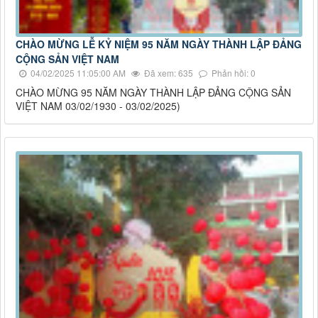
CHÀO MỪNG LỄ KỶ NIỆM 95 NĂM NGÀY THÀNH LẬP ĐẢNG
CỘNG SẢN VIỆT NAM
04/02/2025 11:05:00 AM
Đã xem: 635
Phản hồi: 0
CHÀO MỪNG 95 NĂM NGÀY THÀNH LẬP ĐẢNG CỘNG SẢN
VIỆT NAM 03/02/1930 - 03/02/2025)