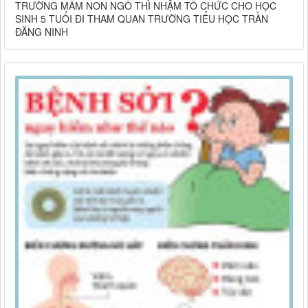
TRƯỜNG MẦM NON NGÔ THÌ NHẬM TỔ CHỨC CHO HỌC
SINH 5 TUỔI ĐI THAM QUAN TRƯỜNG TIỂU HỌC TRẦN
ĐĂNG NINH