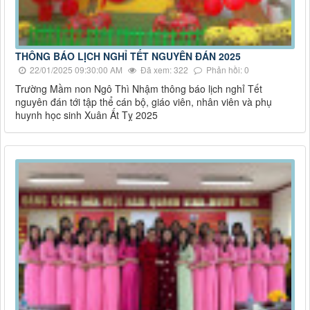
THÔNG BÁO LỊCH NGHỈ TẾT NGUYÊN ĐÁN 2025
22/01/2025 09:30:00 AM
Đã xem: 322
Phản hồi: 0
Trường Mầm non Ngô Thì Nhậm thông báo lịch nghỉ Tết
nguyên đán tới tập thể cán bộ, giáo viên, nhân viên và phụ
huynh học sinh Xuân Ất Tỵ 2025