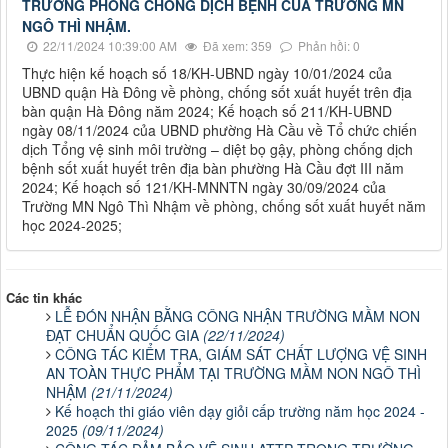
TRƯỜNG PHÒNG CHỐNG DỊCH BỆNH CỦA TRƯỜNG MN
NGÔ THÌ NHẬM.
22/11/2024 10:39:00 AM
Đã xem: 359
Phản hồi: 0
Thực hiện kế hoạch số 18/KH-UBND ngày 10/01/2024 của
UBND quận Hà Đông về phòng, chống sốt xuất huyết trên địa
bàn quận Hà Đông năm 2024; Kế hoạch số 211/KH-UBND
ngày 08/11/2024 của UBND phường Hà Cầu về Tổ chức chiến
dịch Tổng vệ sinh môi trường – diệt bọ gậy, phòng chống dịch
bệnh sốt xuất huyết trên địa bàn phường Hà Cầu đợt III năm
2024; Kế hoạch số 121/KH-MNNTN ngày 30/09/2024 của
Trường MN Ngô Thì Nhậm về phòng, chống sốt xuất huyết năm
học 2024-2025;
Các tin khác
LỄ ĐÓN NHẬN BẰNG CÔNG NHẬN TRƯỜNG MẦM NON
ĐẠT CHUẨN QUỐC GIA
(22/11/2024)
CÔNG TÁC KIỂM TRA, GIÁM SÁT CHẤT LƯỢNG VỆ SINH
AN TOÀN THỰC PHẨM TẠI TRƯỜNG MẦM NON NGÔ THÌ
NHẬM
(21/11/2024)
Kế hoạch thi giáo viên dạy giỏi cấp trường năm học 2024 -
2025
(09/11/2024)