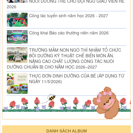
NUÔI DƯỠNG TRẺ CHO ĐỘI NGŨ GIÁO VIÊN HÈ
2026
Công tác tuyển sinh năm học 2026 - 2027
Công khai Báo cáo thường niên năm 2026
TRƯỜNG MẦM NON NGÔ THÌ NHẬM TỔ CHỨC
BỒI DƯỠNG KỸ THUẬT CHẾ BIẾN MÓN ĂN,
NÂNG CAO CHẤT LƯỢNG CÔNG TÁC NUÔI
DƯỠNG CHUẨN BỊ CHO NĂM HỌC 2026–2027
THỰC ĐƠN DINH DƯỠNG CỦA BÉ (ÁP DỤNG TỪ
NGÀY 11/5/2026)
DANH SÁCH ALBUM