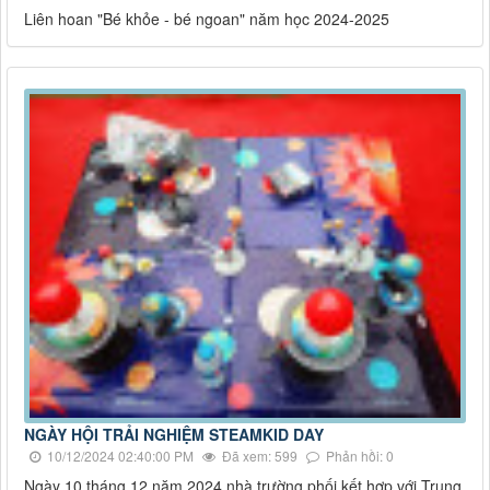
Liên hoan "Bé khỏe - bé ngoan" năm học 2024-2025
NGÀY HỘI TRẢI NGHIỆM STEAMKID DAY
10/12/2024 02:40:00 PM
Đã xem: 599
Phản hồi: 0
Ngày 10 tháng 12 năm 2024 nhà trường phối kết hợp với Trung