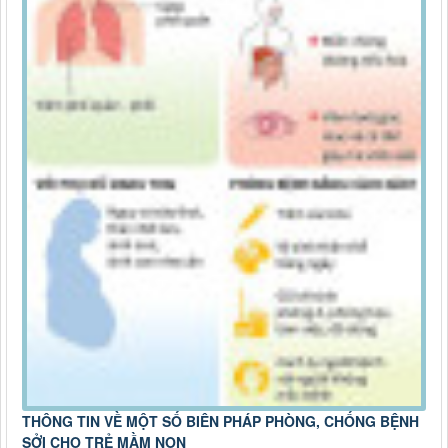
THÔNG TIN VỀ MỘT SỐ BIÊN PHÁP PHÒNG, CHỐNG BỆNH
SỞI CHO TRẺ MẦM NON