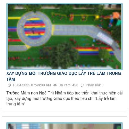
XÂY DỰNG MÔI TRƯỜNG GIÁO DỤC LẤY TRẺ LÀM TRUNG
TÂM
15/04/2025 07:49:00 AM
Đã xem: 420
Phản hồi: 0
Trường Mầm non Ngô Thì Nhậm tiếp tục triển khai thực hiện cải
tạo, xây dựng môi trường Giáo dục theo tiêu chí "Lấy trẻ làm
trung tâm"