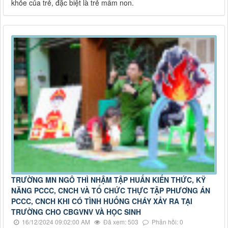
khỏe của trẻ, đặc biệt là trẻ mầm non.
TRƯỜNG MN NGÔ THÌ NHẬM TẬP HUẤN KIẾN THỨC, KỸ
NĂNG PCCC, CNCH VÀ TỔ CHỨC THỰC TẬP PHƯƠNG ÁN
PCCC, CNCH KHI CÓ TÌNH HUỐNG CHÁY XẢY RA TẠI
TRƯỜNG CHO CBGVNV VÀ HỌC SINH
16/12/2024 09:02:00 AM
Đã xem: 503
Phản hồi: 0