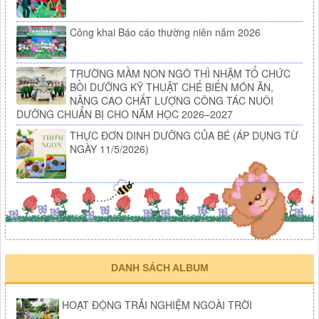
Công khai Báo cáo thường niên năm 2026
TRƯỜNG MẦM NON NGÔ THÌ NHẬM TỔ CHỨC
BỒI DƯỠNG KỸ THUẬT CHẾ BIẾN MÓN ĂN,
NÂNG CAO CHẤT LƯỢNG CÔNG TÁC NUÔI
DƯỠNG CHUẨN BỊ CHO NĂM HỌC 2026–2027
THỰC ĐƠN DINH DƯỠNG CỦA BÉ (ÁP DỤNG TỪ
NGÀY 11/5/2026)
DANH SÁCH ALBUM
HOẠT ĐỘNG TRẢI NGHIỆM NGOÀI TRỜI