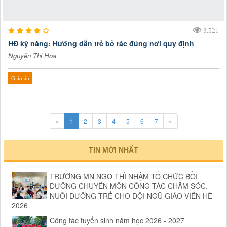
3.521
HĐ kỹ năng: Hướng dẫn trẻ bỏ rác đúng nơi quy định
Nguyễn Thị Hoa
Giáo án
«
1
2
3
4
5
6
7
»
TIN MỚI NHẤT
TRƯỜNG MN NGÔ THÌ NHẬM TỔ CHỨC BỒI
DƯỠNG CHUYÊN MÔN CÔNG TÁC CHĂM SÓC,
NUÔI DƯỠNG TRẺ CHO ĐỘI NGŨ GIÁO VIÊN HÈ
2026
Công tác tuyển sinh năm học 2026 - 2027