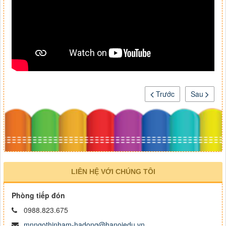
Trước
Sau
LIÊN HỆ VỚI CHÚNG TÔI
Phòng tiếp đón
0988.823.675
mnngothinham-hadong@hanoiedu.vn