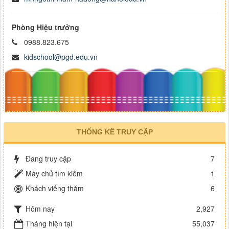
Phòng Hiệu trưởng
0988.823.675
kidschool@pgd.edu.vn
THỐNG KÊ TRUY CẬP
Đang truy cập
7
Máy chủ tìm kiếm
1
Khách viếng thăm
6
Hôm nay
2,927
Tháng hiện tại
55,037