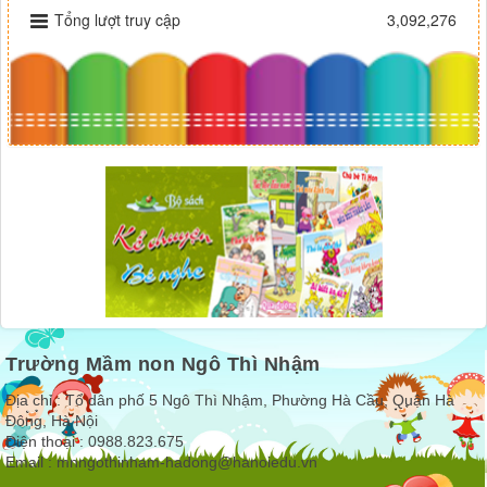
Tổng lượt truy cập
3,092,276
Trường Mầm non Ngô Thì Nhậm
Địa chỉ : Tổ dân phố 5 Ngô Thì Nhậm, Phường Hà Cầu, Quận Hà
Đông, Hà Nội
Điện thoại : 0988.823.675
Email :
mnngothinham-hadong@hanoiedu.vn