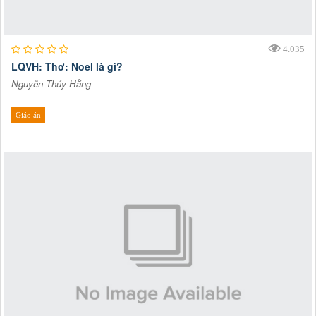
4.035
LQVH: Thơ: Noel là gì?
Nguyễn Thúy Hằng
Giáo án