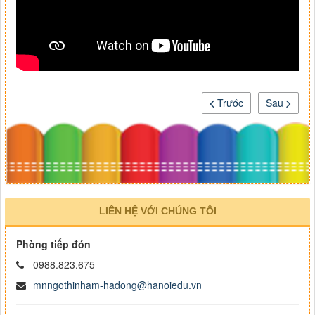
Trước
Sau
LIÊN HỆ VỚI CHÚNG TÔI
Phòng tiếp đón
0988.823.675
mnngothinham-hadong@hanoiedu.vn