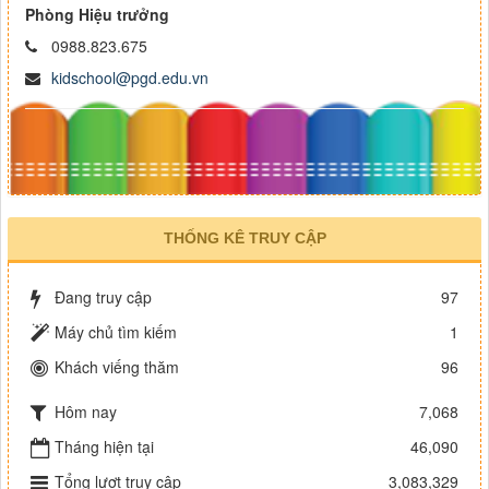
Phòng Hiệu trưởng
0988.823.675
kidschool@pgd.edu.vn
THỐNG KÊ TRUY CẬP
Đang truy cập
97
Máy chủ tìm kiếm
1
Khách viếng thăm
96
Hôm nay
7,068
Tháng hiện tại
46,090
Tổng lượt truy cập
3,083,329