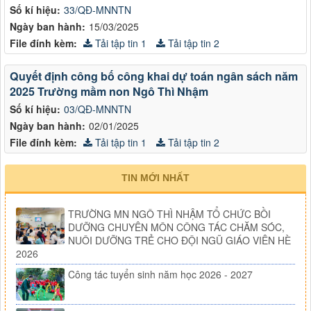
Số kí hiệu:
33/QĐ-MNNTN
Ngày ban hành:
15/03/2025
File đính kèm:
Tải tập tin 1
Tải tập tin 2
Quyết định công bố công khai dự toán ngân sách năm
2025 Trường mầm non Ngô Thì Nhậm
Số kí hiệu:
03/QĐ-MNNTN
Ngày ban hành:
02/01/2025
File đính kèm:
Tải tập tin 1
Tải tập tin 2
TIN MỚI NHẤT
TRƯỜNG MN NGÔ THÌ NHẬM TỔ CHỨC BỒI
DƯỠNG CHUYÊN MÔN CÔNG TÁC CHĂM SÓC,
NUÔI DƯỠNG TRẺ CHO ĐỘI NGŨ GIÁO VIÊN HÈ
2026
Công tác tuyển sinh năm học 2026 - 2027