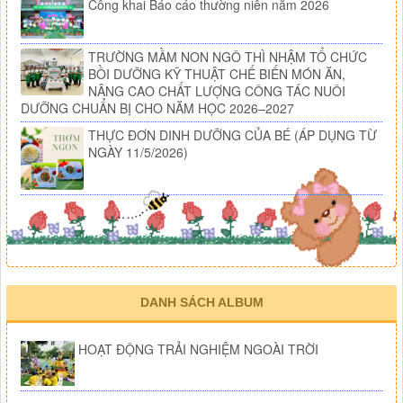
Công khai Báo cáo thường niên năm 2026
TRƯỜNG MẦM NON NGÔ THÌ NHẬM TỔ CHỨC
BỒI DƯỠNG KỸ THUẬT CHẾ BIẾN MÓN ĂN,
NÂNG CAO CHẤT LƯỢNG CÔNG TÁC NUÔI
DƯỠNG CHUẨN BỊ CHO NĂM HỌC 2026–2027
THỰC ĐƠN DINH DƯỠNG CỦA BÉ (ÁP DỤNG TỪ
NGÀY 11/5/2026)
DANH SÁCH ALBUM
HOẠT ĐỘNG TRẢI NGHIỆM NGOÀI TRỜI