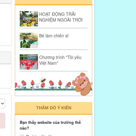
HOẠT ĐỘNG TRẢI
NGHIỆM NGOÀI TRỜI
Bé làm chiến sĩ
Chương trình "Tôi yêu
Việt Nam"
THĂM DÒ Ý KIẾN
Bạn thấy website của trường thế
nào?