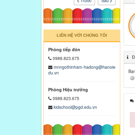
Trước
Sau
LIÊN HỆ VỚI CHÚNG TÔI
Phòng tiếp đón
Đá
0988.823.675
mnngothinham-hadong@hanoie
Bạn
du.vn
Phòng Hiệu trưởng
0988.823.675
kidschool@pgd.edu.vn