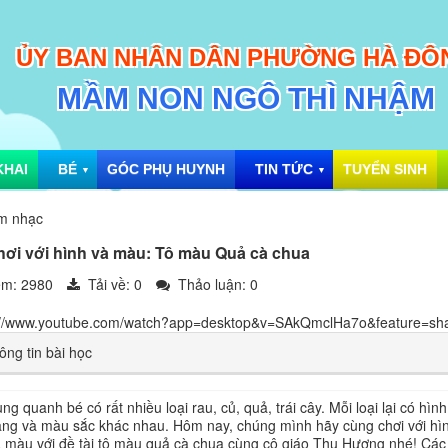
ỦY BAN NHÂN DÂN PHƯỜNG HÀ ĐÔ
MẦM NON NGÔ THÌ NHẬM
KHAI
BÉ
GÓC PHỤ HUYNH
TIN TỨC
TUYỂN SINH
▼
▼
m nhạc
hơi với hình và màu: Tô màu Quả cà chua
m: 2980
Tải về:
0
Thảo luận: 0
://www.youtube.com/watch?app=desktop&v=SAkQmclHa7o&feature=sh
ng tin bài học
ng quanh bé có rất nhiều loại rau, củ, quả, trái cây. Mỗi loại lại có hình
ng và màu sắc khác nhau. Hôm nay, chúng mình hãy cùng chơi với hì
 màu với đề tài tô màu quả cà chua cùng cô giáo Thu Hương nhé! Các