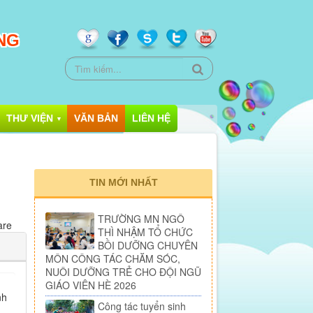
NG
THƯ VIỆN
VĂN BẢN
LIÊN HỆ
▼
TIN MỚI NHẤT
TRƯỜNG MN NGÔ
are
THÌ NHẬM TỔ CHỨC
BỒI DƯỠNG CHUYÊN
MÔN CÔNG TÁC CHĂM SÓC,
NUÔI DƯỠNG TRẺ CHO ĐỘI NGŨ
GIÁO VIÊN HÈ 2026
nh
Công tác tuyển sinh