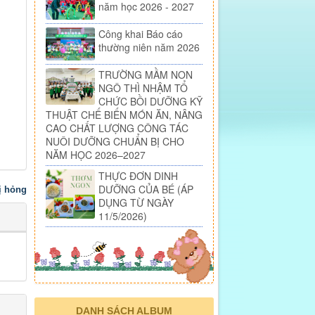
năm học 2026 - 2027
Công khai Báo cáo
thường niên năm 2026
TRƯỜNG MẦM NON
NGÔ THÌ NHẬM TỔ
CHỨC BỒI DƯỠNG KỸ
THUẬT CHẾ BIẾN MÓN ĂN, NÂNG
CAO CHẤT LƯỢNG CÔNG TÁC
NUÔI DƯỠNG CHUẨN BỊ CHO
NĂM HỌC 2026–2027
THỰC ĐƠN DINH
DƯỠNG CỦA BÉ (ÁP
bị hỏng
DỤNG TỪ NGÀY
11/5/2026)
DANH SÁCH ALBUM