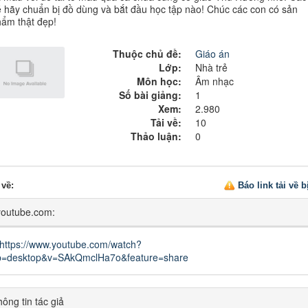
 hãy chuẩn bị đồ dùng và bắt đầu học tập nào! Chúc các con có sản
ẩm thật đẹp!
Thuộc chủ đề:
Giáo án
Lớp:
Nhà trẻ
Môn học:
Âm nhạc
Số bài giảng:
1
Xem:
2.980
Tải về:
10
Thảo luận:
0
 về
:
Báo link tải về 
youtube.com:
https://www.youtube.com/watch?
p=desktop&v=SAkQmclHa7o&feature=share
ông tin tác giả