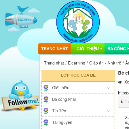
TRANG NHẤT
GIỚI THIỆU
BA CÔNG 
▼
Trang nhất
Elearning
Giáo án
Nhà trẻ
Â
Bé c
LỚP HỌC CỦA BÉ
Xe
Giới thiệu
https
Ba công khai
Thô
Tin Tức
Xu
Tài nguyên
dạ
và