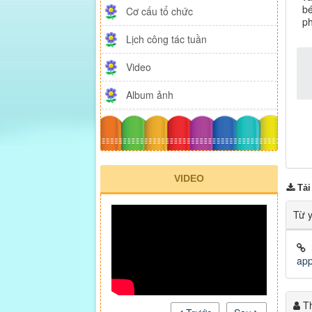
bé
Cơ cấu tổ chức
ph
Lịch công tác tuần
Video
Album ảnh
VIDEO
Tải
Từ 
ap
Th