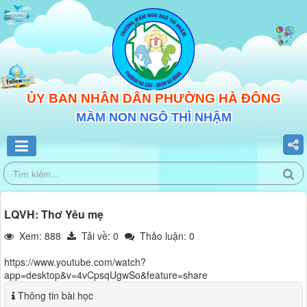
ỦY BAN NHÂN DÂN PHƯỜNG HÀ ĐÔNG
MẦM NON NGÔ THÌ NHẬM
LQVH: Thơ Yêu mẹ
Xem: 888
Tải về:
0
Thảo luận: 0
https://www.youtube.com/watch?
app=desktop&v=4vCpsqUgwSo&feature=share
Thông tin bài học