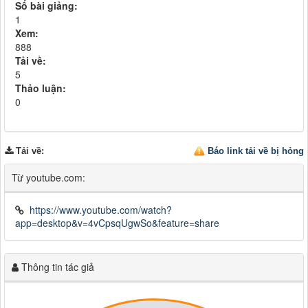
Số bài giảng:
1
Xem:
888
Tải về:
5
Thảo luận:
0
Tải về
:
Báo link tải về bị hỏng
Từ youtube.com:
https://www.youtube.com/watch?
app=desktop&v=4vCpsqUgwSo&feature=share
Thông tin tác giả