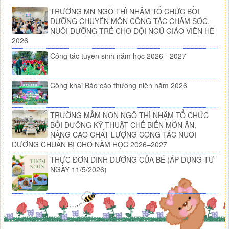
TRƯỜNG MN NGÔ THÌ NHẬM TỔ CHỨC BỒI
DƯỠNG CHUYÊN MÔN CÔNG TÁC CHĂM SÓC,
NUÔI DƯỠNG TRẺ CHO ĐỘI NGŨ GIÁO VIÊN HÈ
2026
Công tác tuyển sinh năm học 2026 - 2027
Công khai Báo cáo thường niên năm 2026
TRƯỜNG MẦM NON NGÔ THÌ NHẬM TỔ CHỨC
BỒI DƯỠNG KỸ THUẬT CHẾ BIẾN MÓN ĂN,
NÂNG CAO CHẤT LƯỢNG CÔNG TÁC NUÔI
DƯỠNG CHUẨN BỊ CHO NĂM HỌC 2026–2027
THỰC ĐƠN DINH DƯỠNG CỦA BÉ (ÁP DỤNG TỪ
NGÀY 11/5/2026)