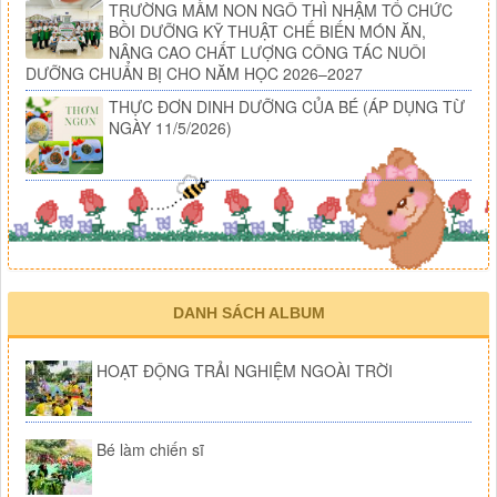
TRƯỜNG MẦM NON NGÔ THÌ NHẬM TỔ CHỨC
BỒI DƯỠNG KỸ THUẬT CHẾ BIẾN MÓN ĂN,
NÂNG CAO CHẤT LƯỢNG CÔNG TÁC NUÔI
DƯỠNG CHUẨN BỊ CHO NĂM HỌC 2026–2027
THỰC ĐƠN DINH DƯỠNG CỦA BÉ (ÁP DỤNG TỪ
NGÀY 11/5/2026)
DANH SÁCH ALBUM
HOẠT ĐỘNG TRẢI NGHIỆM NGOÀI TRỜI
Bé làm chiến sĩ