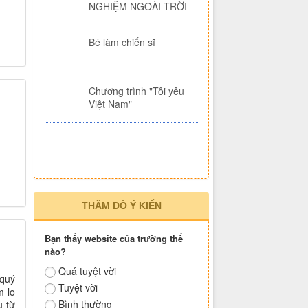
HOẠT ĐỘNG TRẢI
NGHIỆM NGOÀI TRỜI
Bé làm chiến sĩ
Chương trình "Tôi yêu
Việt Nam"
THĂM DÒ Ý KIẾN
Bạn thấy website của trường thế
 quý
nào?
m lo
u từ