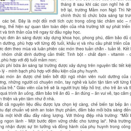
tháng 8 sau khi các con nghỉ hè đi
trở lại, trường Mầm non Ngô Thì 
chính thức tổ chức bữa sáng tại tr
 các bé. Đây là một đổi mới tích cực trong công tác chăm sóc – 
ng, thể hiện sự quan tâm toàn diện của nhà trường tới sự phát triển
t và tinh thần của trẻ ngay từ đầu ngày học.
hực đơn ăn sáng được xây dựng khoa học, phong phú, đảm bảo đủ 
h dưỡng, phù hợp với từng độ tuổi, khẩu vị và nhu cầu phát triển của 
c đơn theo mùa và luân phiên các món theo tuần chẵn - tuần lẻ. Kết
 nhóm chất dinh dưỡng cần thiết: Tinh bột - chất đạm - vitamin - 
..phù hợp với độ tuổi mầm non;
ức phí bữa ăn sáng tại trường được xây dựng trên nguyên tắc tiết ki
 lý - minh bạch phù hợp với điều kiện của phụ huynh.
Các món ăn được chế biến bởi đội ngũ nhân viên nuôi dưỡng của 
ờng, những người có chuyên môn, tay nghề và luôn tận tâm với từng
của trẻ.* Giáo viên của trẻ sẽ là người trực tiếp hỗ trợ, cho trẻ ăn và 
 quá trình ăn uống, đảm bảo trẻ ăn đủ – ăn đúng – ăn vui vẻ, tạo cảm 
n thiện và yên tâm như ở nhà.
ất cả nguyên liệu đều được lựa chọn kỹ càng, chế biến tại bếp ăn
ều đạt chuẩn vệ sinh an toàn thực phẩm, đảm bảo mỗi bữa sáng đến
 là một khởi đầu đầy năng lượng. Với thông điệp nhà trường: "Mỗi
g ngon lành - Một bước đệm vững chắc cho tương lai". Nhà trường
g nhận được sự tin tưởng và đồng hành của phụ huynh trong công