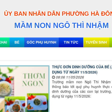
ỦY BAN NHÂN DÂN PHƯỜNG HÀ ĐÔ
MẦM NON NGÔ THÌ NHẬM
KHAI
BÉ
GÓC PHỤ HUYNH
TIN TỨC
TUYỂN SINH
THỰC ĐƠN DINH DƯỠNG CỦA BÉ (
DỤNG TỪ NGÀY 11/5/2026)
08:06 11/05/2026
Trường mầm non Ngô Thì Nhậm 
thông báo tới quý phụ huynh thực
dinh dưỡng của các con tại trường
dụng từ ngày 11/5/2026: