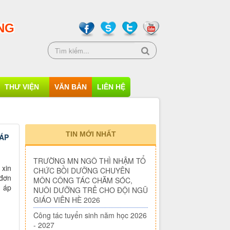
NG
THƯ VIỆN
VĂN BẢN
LIÊN HỆ
TIN MỚI NHẤT
ÁP
TRƯỜNG MN NGÔ
xin
THÌ NHẬM TỔ CHỨC
 đơn
BỒI DƯỠNG CHUYÊN
, áp
MÔN CÔNG TÁC CHĂM SÓC,
NUÔI DƯỠNG TRẺ CHO ĐỘI NGŨ
GIÁO VIÊN HÈ 2026
Công tác tuyển sinh