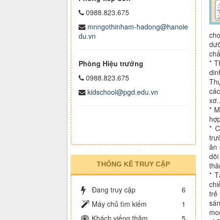
0988.823.675
mnngothinham-hadong@hanoie
cho
du.vn
dưỡ
chấ
* T
Phòng Hiệu trưởng
din
0988.823.675
Thự
các
kidschool@pgd.edu.vn
xơ.
* M
hợp
* 
trư
ăn 
dõi
THỐNG KÊ TRUY CẬP
thâ
* T
chi
Đang truy cập
6
trẻ
sán
Máy chủ tìm kiếm
1
mon
Khách viếng thăm
5