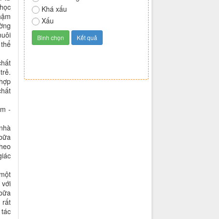
Quá tuyệt vời
 học
Tuyệt vời
Nhậm
Bình thường
ường
nuôi
Khá xấu
 thể
Xấu
chất
trẻ.
 hợp
chất
ệm -
nhà
 bữa
theo
giác
 một
 với
 bữa
 rất
 tác