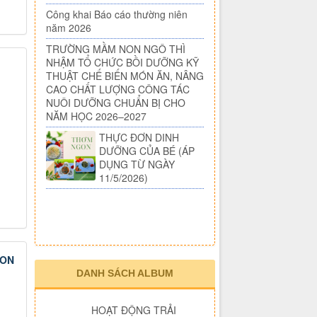
năm học 2026 - 2027
Công khai Báo cáo
thường niên năm 2026
TRƯỜNG MẦM NON
NGÔ THÌ NHẬM TỔ
CHỨC BỒI DƯỠNG KỸ
THUẬT CHẾ BIẾN MÓN ĂN, NÂNG
CAO CHẤT LƯỢNG CÔNG TÁC
NUÔI DƯỠNG CHUẨN BỊ CHO
NĂM HỌC 2026–2027
THỰC ĐƠN DINH
DƯỠNG CỦA BÉ (ÁP
DỤNG TỪ NGÀY
11/5/2026)
NON
DANH SÁCH ALBUM