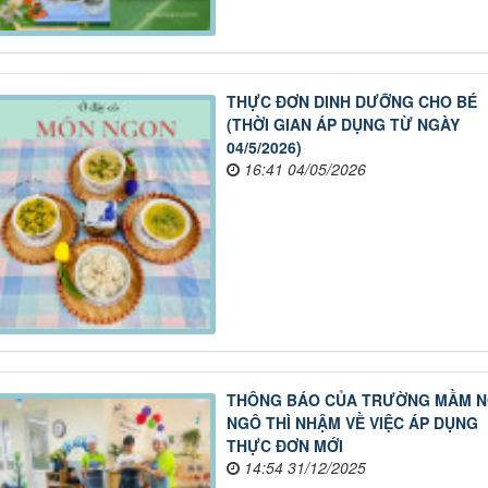
THỰC ĐƠN DINH DƯỠNG CHO BÉ
(THỜI GIAN ÁP DỤNG TỪ NGÀY
04/5/2026)
16:41 04/05/2026
THÔNG BÁO CỦA TRƯỜNG MẦM 
NGÔ THÌ NHẬM VỀ VIỆC ÁP DỤNG
THỰC ĐƠN MỚI
14:54 31/12/2025