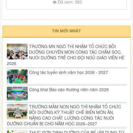
Đã xem: 382
TIN MỚI NHẤT
TRƯỜNG MN NGÔ THÌ NHẬM TỔ CHỨC BỒI
DƯỠNG CHUYÊN MÔN CÔNG TÁC CHĂM SÓC,
NUÔI DƯỠNG TRẺ CHO ĐỘI NGŨ GIÁO VIÊN HÈ
2026
Công tác tuyển sinh năm học 2026 - 2027
Công khai Báo cáo thường niên năm 2026
TRƯỜNG MẦM NON NGÔ THÌ NHẬM TỔ CHỨC
BỒI DƯỠNG KỸ THUẬT CHẾ BIẾN MÓN ĂN,
NÂNG CAO CHẤT LƯỢNG CÔNG TÁC NUÔI
DƯỠNG CHUẨN BỊ CHO NĂM HỌC 2026–2027
THỰC ĐƠN DINH DƯỠNG CỦA BÉ (ÁP DỤNG TỪ