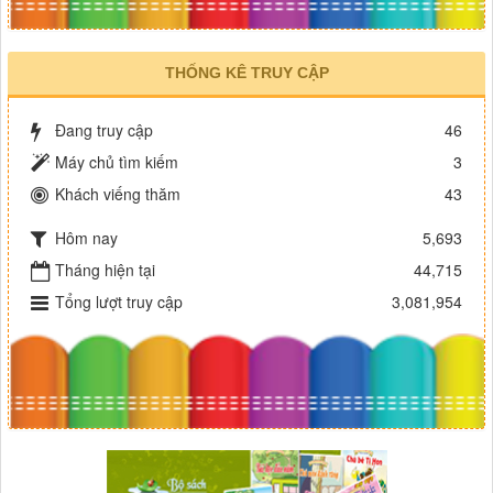
THỐNG KÊ TRUY CẬP
Đang truy cập
46
Máy chủ tìm kiếm
3
Khách viếng thăm
43
Hôm nay
5,693
Tháng hiện tại
44,715
Tổng lượt truy cập
3,081,954