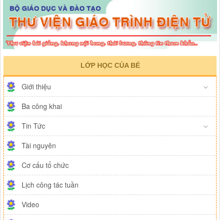
LỚP HỌC CỦA BÉ
Giới thiệu
Ba công khai
Tin Tức
Tài nguyên
Cơ cấu tổ chức
Lịch công tác tuần
Video